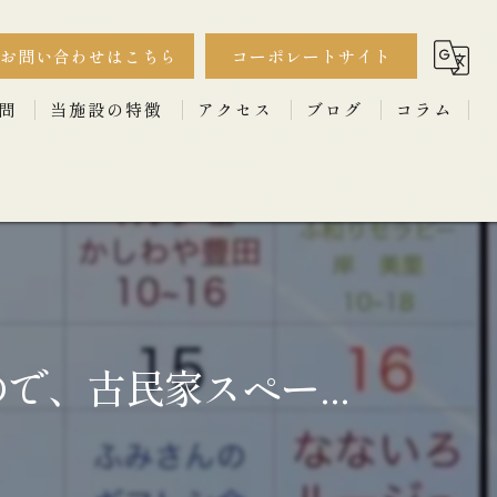
お問い合わせはこちら
コーポレートサイト
問
当施設の特徴
アクセス
ブログ
コラム
撮影
漫画特集
ワークショップ
セミナー
イベント
、古民家スペー...
古民家