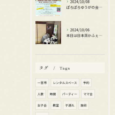
2024/10/08
ぽろぽろゆうがの会が主催する
2024/10/06
本日は日本茶かふぇぽんちゃさんの、かふぇOpen日です。
タグ
Tags
一宮市
レンタルスペース
予約
人数
時間
パーティー
ママ会
女子会
教室
子連れ
施術