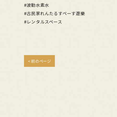
#波動水素水
#古民家れんたるすぺーす遊樂
#レンタルスペース
< 前のページ