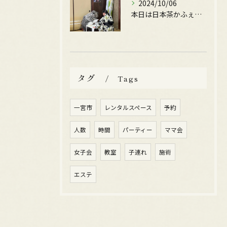
2024/10/06
本日は日本茶かふぇぽんちゃさんの、かふぇOpen日です。
タグ
Tags
一宮市
レンタルスペース
予約
人数
時間
パーティー
ママ会
女子会
教室
子連れ
施術
エステ