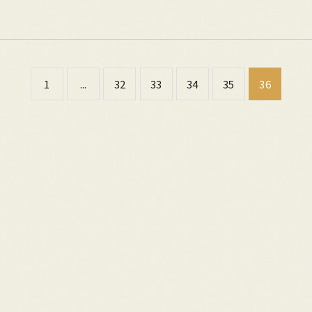
1
...
32
33
34
35
36