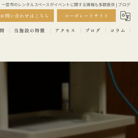
一宮市のレンタルスペースがイベントに関する情報も多数提供 | ブログ
お問い合わせはこちら
コーポレートサイト
問
当施設の特徴
アクセス
ブログ
コラム
撮影
漫画特集
ワークショップ
セミナー
イベント
古民家