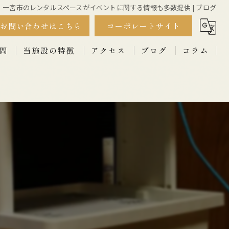
一宮市のレンタルスペースがイベントに関する情報も多数提供 | ブログ
お問い合わせはこちら
コーポレートサイト
問
当施設の特徴
アクセス
ブログ
コラム
撮影
漫画特集
ワークショップ
セミナー
イベント
古民家