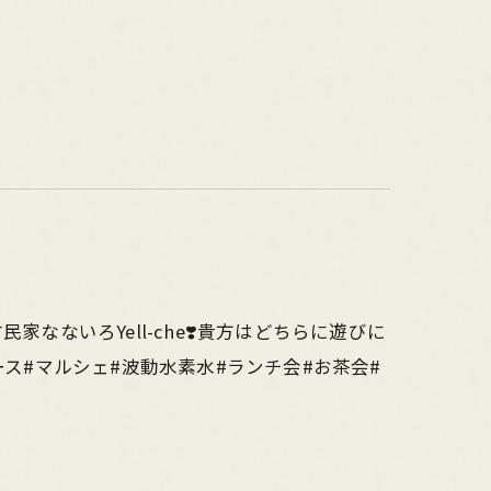
民家なないろYell-che❣️貴方はどちらに遊びに
ース#マルシェ#波動水素水#ランチ会#お茶会#